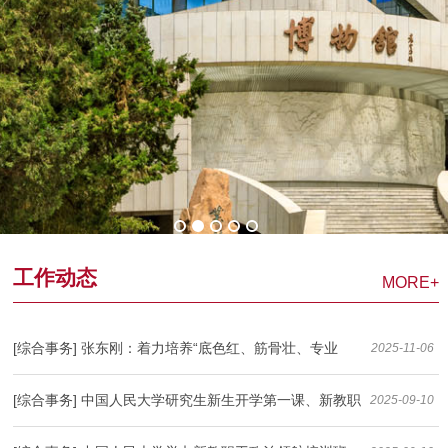
工作动态
MORE+
[综合事务] 张东刚：着力培养“底色红、筋骨壮、专业
2025-11-06
精”的新时代高校青年教师队伍
[综合事务] 中国人民大学研究生新生开学第一课、新教职
2025-09-10