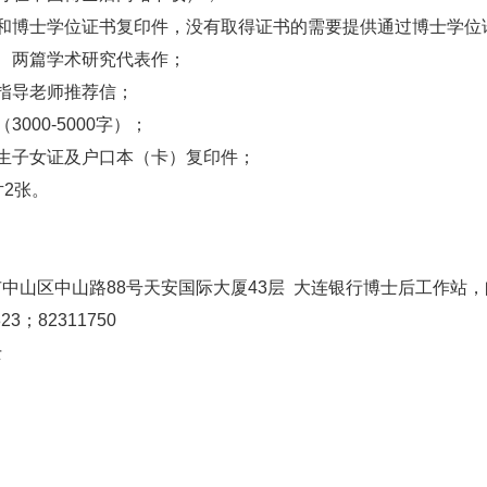
书和博士学位证书复印件，没有取得证书的需要提供通过博士学位
、两篇学术研究代表作；
指导老师推荐信；
000-5000字）；
生子女证及户口本（卡）复印件；
片2张。
中山区中山路88号天安国际大厦43层 大连银行博士后工作站，邮
23；82311750
士