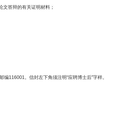
论文答辩的有关证明材料；
编116001。信封左下角须注明“应聘博士后”字样。